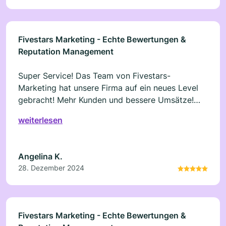
Fivestars Marketing - Echte Bewertungen &
Reputation Management
Super Service! Das Team von Fivestars-
Marketing hat unsere Firma auf ein neues Level
gebracht! Mehr Kunden und bessere Umsätze!
Wir freuen uns auf die kommende
weiterlesen
Zusammenarbeit, die heute gestartet ist.
Angelina K.
28. Dezember 2024
Fivestars Marketing - Echte Bewertungen &