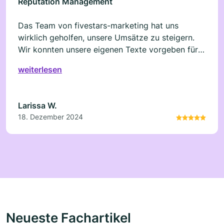
Reputation Management
Das Team von fivestars-marketing hat uns
wirklich geholfen, unsere Umsätze zu steigern.
Wir konnten unsere eigenen Texte vorgeben für
die Bewertungen, somit viel es uns viel leichter
weiterlesen
zu schauen welche Bewertung von fivestars-
marketing kam. Alles in einem eine tolle
Erfahrung die Wunder bringt.
Larissa W.
18. Dezember 2024
Neueste Fachartikel