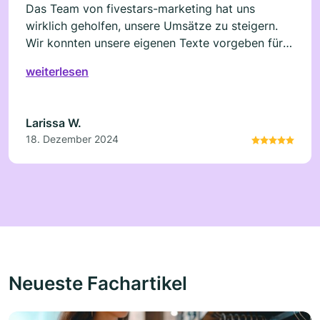
Das Team von fivestars-marketing hat uns
wirklich geholfen, unsere Umsätze zu steigern.
Wir konnten unsere eigenen Texte vorgeben für
die Bewertungen, somit viel es uns viel leichter
weiterlesen
zu schauen welche Bewertung von fivestars-
marketing kam. Alles in einem eine tolle
Erfahrung die Wunder bringt.
Larissa W.
18. Dezember 2024
Neueste Fachartikel