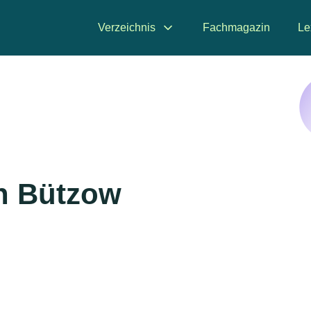
Verzeichnis
Fachmagazin
Le
in Bützow