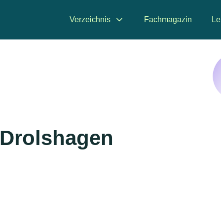
Verzeichnis
Fachmagazin
Le
n Drolshagen