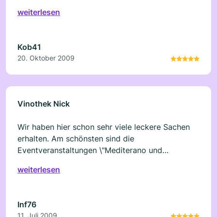
die freundliche Bedienung. Kam per Zufall in
weiterlesen
Kaisersesch vorbei - Danke für die Zufälle
Kob41
20. Oktober 2009
Vinothek Nick
Wir haben hier schon sehr viele leckere Sachen
erhalten. Am schönsten sind die
Eventveranstaltungen \"Mediterano und
Gaumenfeste\". Dort spürt man immer wieder,
weiterlesen
dass hier Fachwissen und Leidenschaft zu Hause
ist.
Inf76
11. Juli 2009