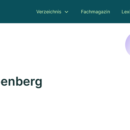
Verzeichnis
Fachmagazin
Lex
penberg