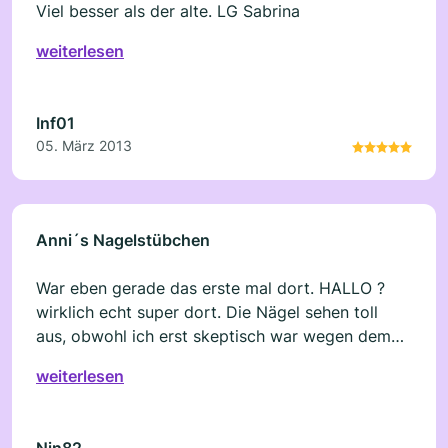
Viel besser als der alte. LG Sabrina
weiterlesen
Inf01
05. März 2013
Anni´s Nagelstübchen
War eben gerade das erste mal dort. HALLO ?
wirklich echt super dort. Die Nägel sehen toll
aus, obwohl ich erst skeptisch war wegen dem
Acryl. Sehen viel natürlicher aus. Und vorallem
weiterlesen
nicht so dick. GUT DAS ICH DAS NAGELSTUDIO
GEFUNDEN HABE. Weiter so und bis in 4 Wochen
Nin82