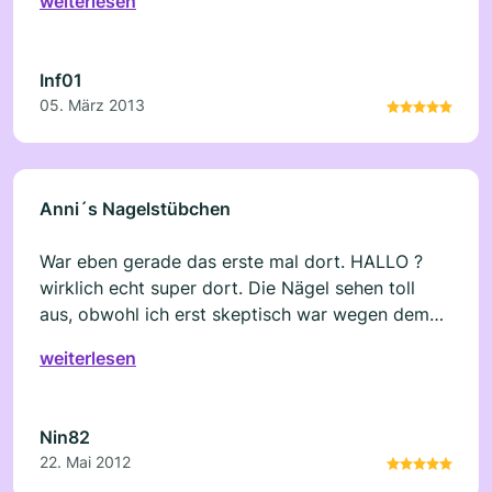
weiterlesen
Inf01
05. März 2013
Anni´s Nagelstübchen
War eben gerade das erste mal dort. HALLO ?
wirklich echt super dort. Die Nägel sehen toll
aus, obwohl ich erst skeptisch war wegen dem
Acryl. Sehen viel natürlicher aus. Und vorallem
weiterlesen
nicht so dick. GUT DAS ICH DAS NAGELSTUDIO
GEFUNDEN HABE. Weiter so und bis in 4 Wochen
Nin82
22. Mai 2012