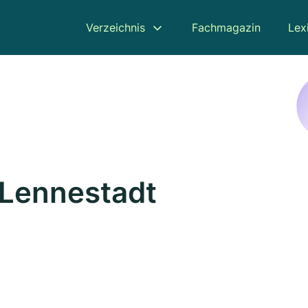
Verzeichnis
Fachmagazin
Lex
 Lennestadt