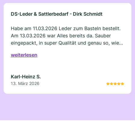
herzlichen Dank an das gesamte Team!
DS-Leder & Sattlerbedarf - Dirk Schmidt
Habe am 11.03.2026 Leder zum Basteln bestellt.
Am 13.03.2026 war Alles bereits da. Sauber
eingepackt, in super Qualität und genau so, wie
es auf der Webseite zugesichert wurde. Ich hatte
weiterlesen
schon seit einiger Zeit preiswertes Bastelleder
gesucht. Erst hier im Shop wurde ich fündig.
Selbst große Konzerne können im Preis-
Karl-Heinz S.
Leistungsverhältnis nicht mithalten. Recht vielen
13. März 2026
Dank, dass es Sie gibt.