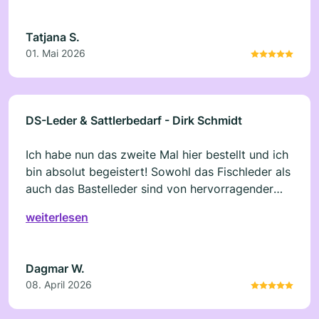
Tatjana S.
01. Mai 2026
DS-Leder & Sattlerbedarf - Dirk Schmidt
Ich habe nun das zweite Mal hier bestellt und ich
bin absolut begeistert! Sowohl das Fischleder als
auch das Bastelleder sind von hervorragender
Qualität zu sehr fairen Preisen. Ein perfekter
weiterlesen
Kundenservice mit superschneller Lieferung,
ordentlich und stabil verpackt und mein
Sonderwunsch bezüglich der Farbe des
Dagmar W.
Bastelleders wurde mir erfüllt. Hier ist auch der
08. April 2026
Kunde mit kleinen Bestellungen ein König und ich
kann DS-Leder wärmstens empfehlen. Vielen