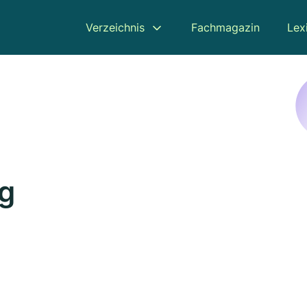
Verzeichnis
Fachmagazin
Lex
g