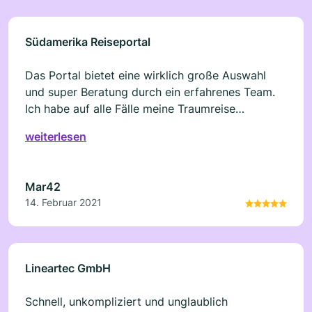
Südamerika Reiseportal
Das Portal bietet eine wirklich große Auswahl
und super Beratung durch ein erfahrenes Team.
Ich habe auf alle Fälle meine Traumreise
gefunden, eine Rundreise durch Patagonien mit
weiterlesen
einer internationalen Gruppe und Vorprogramm,
absolut empfehlenswert. Ein fantastisches
Erlebnis, großartige Landschaften, Begegnungen
Mar42
mit Menschen und Tieren (v. a. Pinguinen)! Vielen
14. Februar 2021
Dank!
Lineartec GmbH
Schnell, unkompliziert und unglaublich