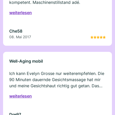
kompetent. Maschinenstillstand adé.
weiterlesen
Che58
08. Mai 2017
Well-Aging mobil
Ich kann Evelyn Grosse nur weiterempfehlen. Die
90 Minuten dauernde Gesichtsmassage hat mir
und meine Gesichtshaut richtig gut getan. Das
Ergebnis, eine straffere Haut und entspanntes
weiterlesen
frisches Aussehen, hat mich von ihre
Behandlungsmethode mit galvanische Ströme im
positiven Sinne richtig überrascht. Rosanna C.
Dre97