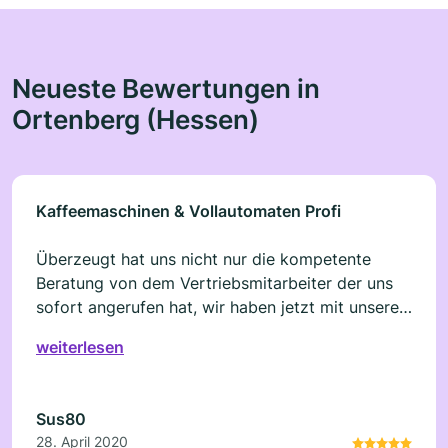
Neueste Bewertungen in
Ortenberg (Hessen)
Kaffeemaschinen & Vollautomaten Profi
Überzeugt hat uns nicht nur die kompetente
Beratung von dem Vertriebsmitarbeiter der uns
sofort angerufen hat, wir haben jetzt mit unseren
neuen Kaffeevollautomaten einen echten
weiterlesen
Hingucker in unserem Büro. Dank einer
fundierten Analyse über unser Kaffee
Trinkverhalten haben wir jetzt mit den
Sus80
zusätzlichen Spezialitäten einen Vollautomaten
28. April 2020