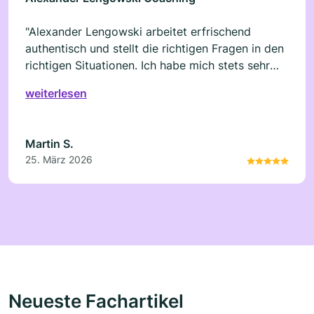
"Alexander Lengowski arbeitet erfrischend
authentisch und stellt die richtigen Fragen in den
richtigen Situationen. Ich habe mich stets sehr
gut aufgehoben gefühlt und durch die
weiterlesen
Bearbeitung meiner Glaubenssätze
weiterentwickelt."
Martin S.
25. März 2026
Neueste Fachartikel