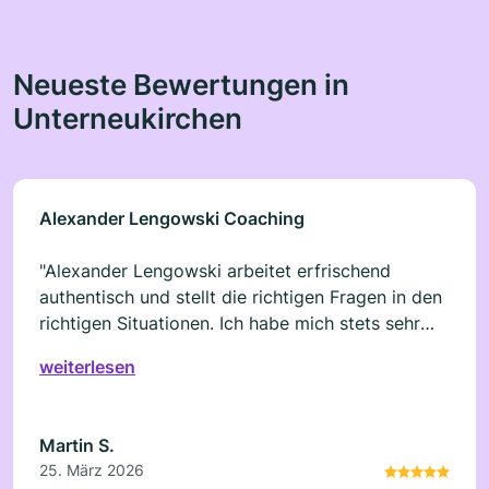
Neueste Bewertungen in
Unterneukirchen
Alexander Lengowski Coaching
"Alexander Lengowski arbeitet erfrischend
authentisch und stellt die richtigen Fragen in den
richtigen Situationen. Ich habe mich stets sehr
gut aufgehoben gefühlt und durch die
weiterlesen
Bearbeitung meiner Glaubenssätze
weiterentwickelt."
Martin S.
25. März 2026