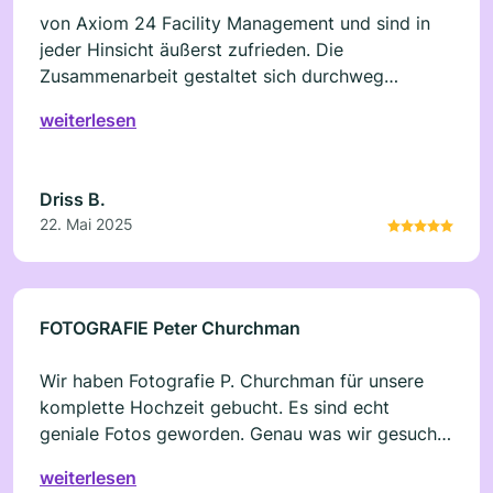
von Axiom 24 Facility Management und sind in
jeder Hinsicht äußerst zufrieden. Die
Zusammenarbeit gestaltet sich durchweg
professionell, zuverlässig und kundenorientiert.
weiterlesen
Absprachen werden stets eingehalten, die
Ausführung der Arbeiten erfolgt pünktlich und
zuverlässig. Kann ich nur weiter empfehlen
Driss B.
22. Mai 2025
FOTOGRAFIE Peter Churchman
Wir haben Fotografie P. Churchman für unsere
komplette Hochzeit gebucht. Es sind echt
geniale Fotos geworden. Genau was wir gesucht
haben; witzig , ausgefallen, cool und romantisch.
weiterlesen
Ein Volltreffer!