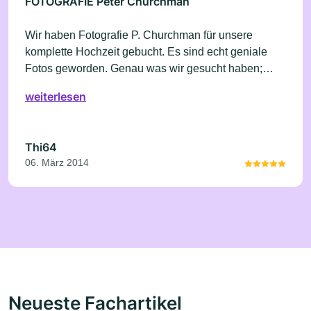
FOTOGRAFIE Peter Churchman
Wir haben Fotografie P. Churchman für unsere
komplette Hochzeit gebucht. Es sind echt geniale
Fotos geworden. Genau was wir gesucht haben;
witzig , ausgefallen, cool und romantisch. Ein
weiterlesen
Volltreffer!
Thi64
06. März 2014
Neueste Fachartikel