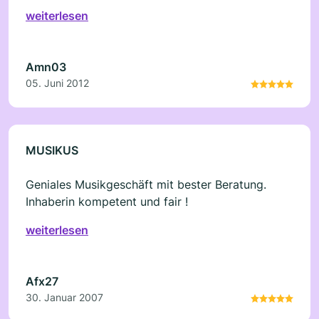
alles aus einer Hand! Nicht nur Zeit - auch Geld
weiterlesen
gespart!!! purecom4 ist wirklich der "pure
Komfort!"
Amn03
05. Juni 2012
MUSIKUS
Geniales Musikgeschäft mit bester Beratung.
Inhaberin kompetent und fair !
weiterlesen
Afx27
30. Januar 2007