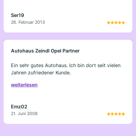
Sonderwünsche richtig ausgeführt. Die Preise
waren von Anfang an transparent. Wir sind
Ser19
sowohl mit Beratung, Kommunikation als auch
26. Februar 2013
Ausführung sehr zufrieden.
Autohaus Zeindl Opel Partner
Ein sehr gutes Autohaus. Ich bin dort seit vielen
Jahren zufriedener Kunde.
weiterlesen
Emz02
21. Juni 2008