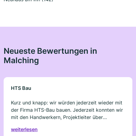
Neueste Bewertungen in
Malching
HTS Bau
Kurz und knapp: wir würden jederzeit wieder mit
der Firma HTS-Bau bauen. Jederzeit konnten wir
mit den Handwerkern, Projektleiter über
Baufortschritt, Fragen und Wünsche sprechen.
weiterlesen
Unsere Fragen wurden zeitnah bearbeitet, alle