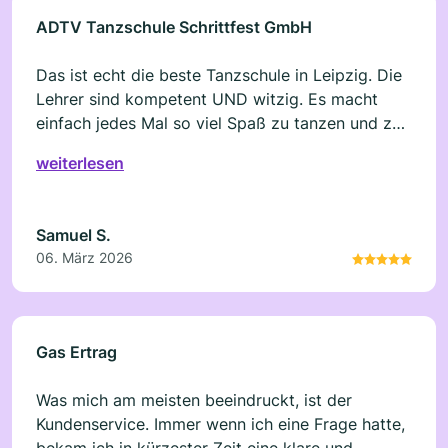
ADTV Tanzschule Schrittfest GmbH
Das ist echt die beste Tanzschule in Leipzig. Die
Lehrer sind kompetent UND witzig. Es macht
einfach jedes Mal so viel Spaß zu tanzen und zu
lernen. Und wenn du mal nicht kannst, kannst du
weiterlesen
einfach einen anderen Termin nehmen. Toll!
Samuel S.
06. März 2026
Gas Ertrag
Was mich am meisten beeindruckt, ist der
Kundenservice. Immer wenn ich eine Frage hatte,
bekam ich in kürzester Zeit eine klare und