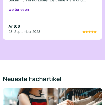
konkrete Antwort. Es gibt nicht viele Plattformen
weiterlesen
da draußen, die solch einen hervorragenden
Support bieten.
Ant06
28. September 2023
Neueste Fachartikel