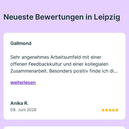
Neueste Bewertungen in Leipzig
Gallmond
Sehr angenehmes Arbeitsumfeld mit einer
offenen Feedbackkultur und einer kollegialen
Zusammenarbeit. Besonders positiv finde ich die
Möglichkeit zur fachlichen und persönlichen
weiterlesen
Weiterentwicklung sowie den wertschätzenden
Umgang im Team.
Anika R.
08. Juni 2026