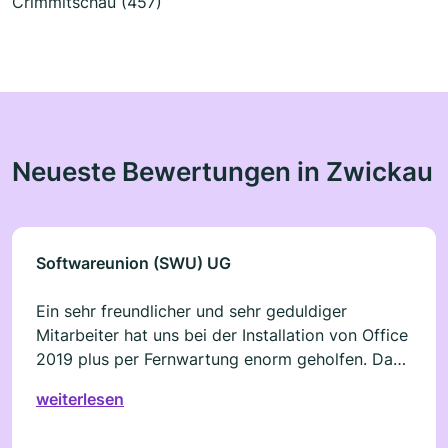
Crimmitschau (457)
Neueste Bewertungen in Zwickau
Softwareunion (SWU) UG
Ein sehr freundlicher und sehr geduldiger
Mitarbeiter hat uns bei der Installation von Office
2019 plus per Fernwartung enorm geholfen. Das
gleiche Produkt , von der Firma Softwareunion
weiterlesen
UG bezogen, läuft bei uns auf einem anderen PC
seit fünf Jahren tadellos.