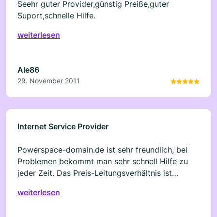
Seehr guter Provider,günstig Preiße,guter
Suport,schnelle Hilfe.
weiterlesen
Ale86
29. November 2011
Internet Service Provider
Powerspace-domain.de ist sehr freundlich, bei
Problemen bekommt man sehr schnell Hilfe zu
jeder Zeit. Das Preis-Leitungsverhältnis ist
Perfekt, für wenig Geld bekommt man sehr viel
weiterlesen
Service Domain und Server sind immer erreichbar
bei Tag und bei der Nacht. Ich bin schon lange