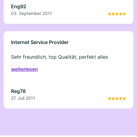
dabei und hatte noch nie Probleme mit
Eng92
Powerspace-domain.de. Was besseres wie bei
03. September 2011
Powerspace-domain.de gibt es nicht.
Internet Service Provider
Sehr freundlich, top Qualität, perfekt alles
weiterlesen
Reg78
27. Juli 2011