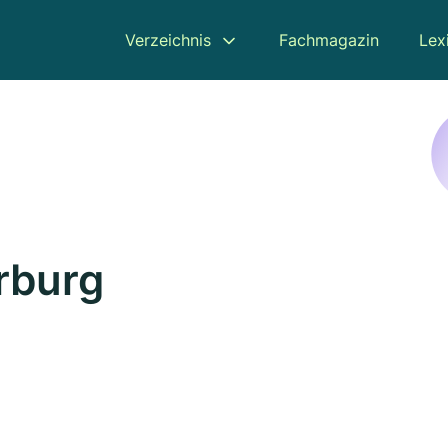
Verzeichnis
Fachmagazin
Lex
rburg