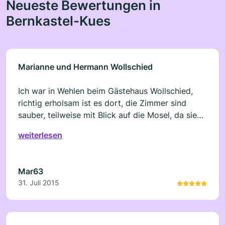
Neueste Bewertungen in
Bernkastel-Kues
Marianne und Hermann Wollschied
Ich war in Wehlen beim Gästehaus Wollschied,
richtig erholsam ist es dort, die Zimmer sind
sauber, teilweise mit Blick auf die Mosel, da sieht
man die Schiffe flussauf.- und abwärts fahren,
weiterlesen
auf der gegenüberliegenden Seite sieht man die
Weinberge und eine schöne Terasse zum
ausruhen, da kann man so richtig Urlaub machen.
Mar63
31. Juli 2015