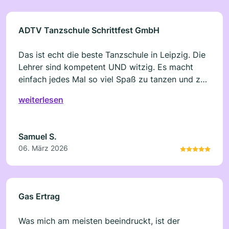
ADTV Tanzschule Schrittfest GmbH
Das ist echt die beste Tanzschule in Leipzig. Die
Lehrer sind kompetent UND witzig. Es macht
einfach jedes Mal so viel Spaß zu tanzen und zu
lernen. Und wenn du mal nicht kannst, kannst du
weiterlesen
einfach einen anderen Termin nehmen. Toll!
Samuel S.
06. März 2026
Gas Ertrag
Was mich am meisten beeindruckt, ist der