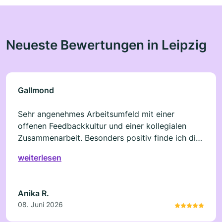
Neueste Bewertungen in Leipzig
Gallmond
Sehr angenehmes Arbeitsumfeld mit einer
offenen Feedbackkultur und einer kollegialen
Zusammenarbeit. Besonders positiv finde ich die
Möglichkeit zur fachlichen und persönlichen
weiterlesen
Weiterentwicklung sowie den wertschätzenden
Umgang im Team.
Anika R.
08. Juni 2026