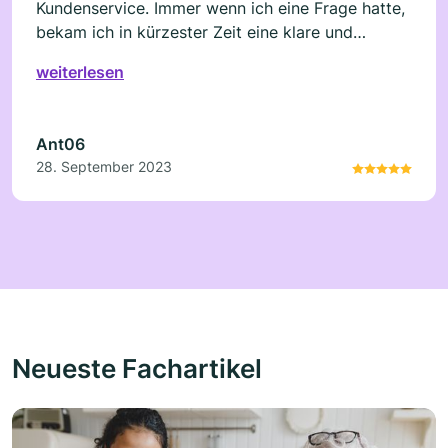
Kundenservice. Immer wenn ich eine Frage hatte,
bekam ich in kürzester Zeit eine klare und
konkrete Antwort. Es gibt nicht viele Plattformen
weiterlesen
da draußen, die solch einen hervorragenden
Support bieten.
Ant06
28. September 2023
Neueste Fachartikel