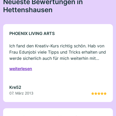
Neueste Bewertungen in
Hettenshausen
PHOENIX LIVING ARTS
Ich fand den Kreativ-Kurs richtig schön. Hab von
Frau Edunjobi viele Tipps und Tricks erhalten und
werde sicherlich auch für mich weiterhin mit
Powertex arbeiten. Vielleicht mach ich auch noch
weiterlesen
einen anderen Kurs, wollte schon immer das
malen lernen.
Kre52
07. März 2013