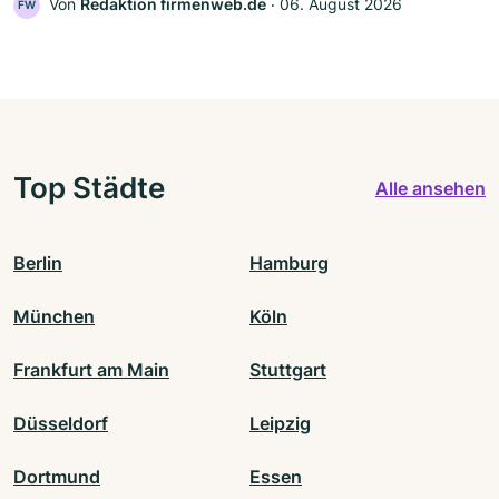
Von
Redaktion firmenweb.de
‧
06. August 2026
FW
Top Städte
Alle ansehen
Berlin
Hamburg
München
Köln
Frankfurt am Main
Stuttgart
Düsseldorf
Leipzig
Dortmund
Essen