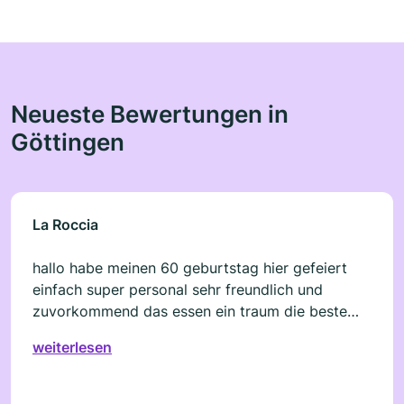
Neueste Bewertungen in
Göttingen
La Roccia
hallo habe meinen 60 geburtstag hier gefeiert
einfach super personal sehr freundlich und
zuvorkommend das essen ein traum die beste
calzone die ich je gegessen habe danke , weiter
weiterlesen
so