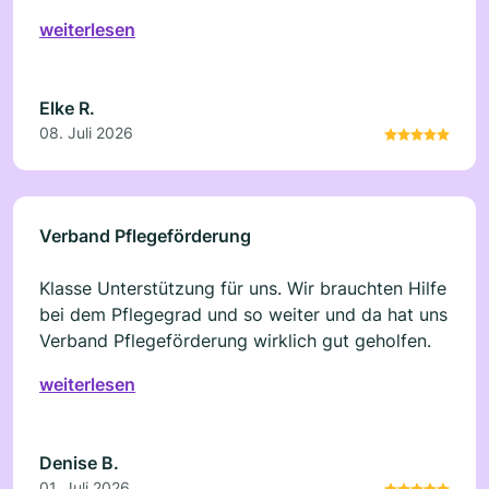
Fachchinesisch erklärt, welche Möglichkeiten es
weiterlesen
gibt und welche Schritte sinnvoll sind. Danach
hatte ich einen klaren Plan.
Elke R.
08. Juli 2026
Verband Pflegeförderung
Klasse Unterstützung für uns. Wir brauchten Hilfe
bei dem Pflegegrad und so weiter und da hat uns
Verband Pflegeförderung wirklich gut geholfen.
weiterlesen
Denise B.
01. Juli 2026