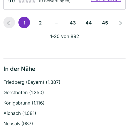
0.0
(0 Bewertungen)
...
1
2
43
44
45
1-20 von 892
In der Nähe
Friedberg (Bayern) (1.387)
Gersthofen (1.250)
Königsbrunn (1.116)
Aichach (1.081)
Neusäß (987)