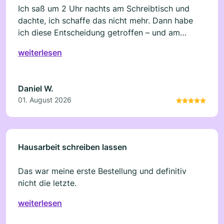
Ich saß um 2 Uhr nachts am Schreibtisch und
dachte, ich schaffe das nicht mehr. Dann habe
ich diese Entscheidung getroffen – und am
nächsten Morgen war ein Weg da. Ich werde das
weiterlesen
nicht vergessen.
Daniel W.
01. August 2026
Hausarbeit schreiben lassen
Das war meine erste Bestellung und definitiv
nicht die letzte.
weiterlesen