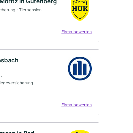
oritz in Gutenberg
icherung · Tierpension
Firma bewerten
onsbach
 ·
flegeversicherung
Firma bewerten