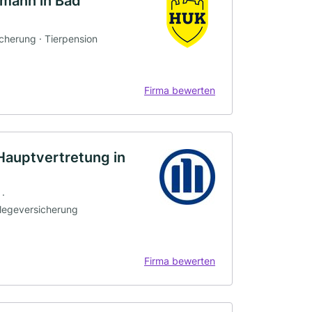
mann in Bad
icherung · Tierpension
Firma bewerten
Hauptvertretung in
 ·
flegeversicherung
Firma bewerten