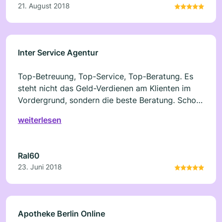
21. August 2018
Inter Service Agentur
Top-Betreuung, Top-Service, Top-Beratung. Es
steht nicht das Geld-Verdienen am Klienten im
Vordergrund, sondern die beste Beratung. Schon
viele Tipps erhalten, von den die Service-Agentur
weiterlesen
um Heiko Eberding nichts hat - die mir aber
weiter helfen. Echt klasse. Und eine sehr
menschliche und entspannte Art. Einfach normal
Ral60
geblieben der Inhaber. Definitiv ohne
23. Juni 2018
Einschränkung zu empfehlen. Ausser man
erwartet einen krawatten-tragenden
Verschicherungsvertreter, dann ist man dort
falsch. Ralf Steuper
Apotheke Berlin Online