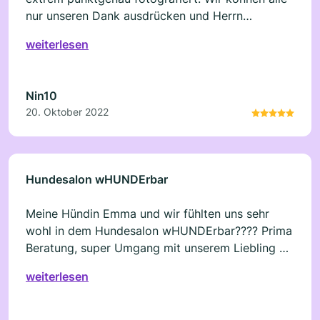
nur unseren Dank ausdrücken und Herrn
Winkelmann und sein Team absolut empfehlen!
weiterlesen
Vielen Dank!
Nin10
20. Oktober 2022
Hundesalon wHUNDErbar
Meine Hündin Emma und wir fühlten uns sehr
wohl in dem Hundesalon wHUNDErbar???? Prima
Beratung, super Umgang mit unserem Liebling u.
tolles Ergebnis bei einem fairen Preis. Weiter so!
weiterlesen