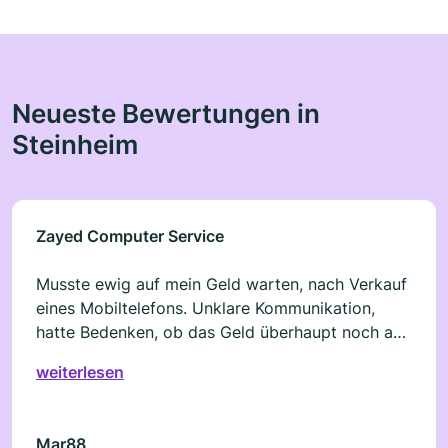
Neueste Bewertungen in
Steinheim
Zayed Computer Service
Musste ewig auf mein Geld warten, nach Verkauf
eines Mobiltelefons. Unklare Kommunikation,
hatte Bedenken, ob das Geld überhaupt noch auf
meinem Konto eintrifft. Nach 2 Monaten war es
weiterlesen
dann soweit. Naja...
Mar88