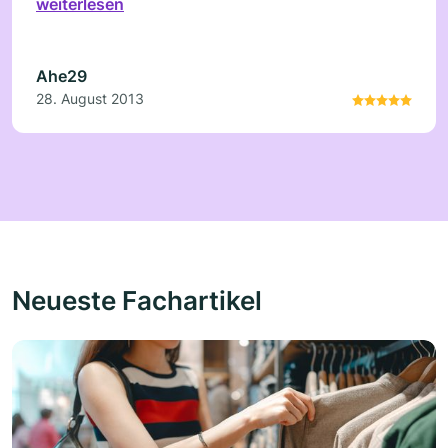
weiterlesen
geklappt. Nächstes Jahr sehen wir uns bestimmt
wieder.
Ahe29
28. August 2013
Neueste Fachartikel