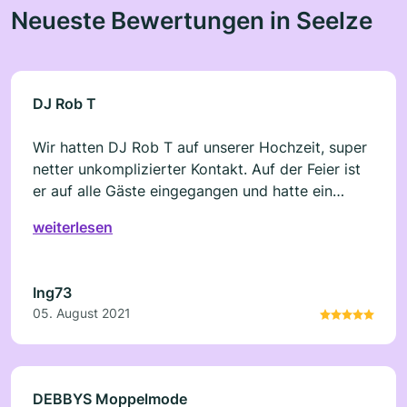
Neueste Bewertungen in Seelze
DJ Rob T
Wir hatten DJ Rob T auf unserer Hochzeit, super
netter unkomplizierter Kontakt. Auf der Feier ist
er auf alle Gäste eingegangen und hatte ein
super Gespür was sie hören wollten, so war
weiterlesen
immer was los auf der Tanzfläche:) auf jeden Fall
empfehlenswert und für unsere nächste Feier
wird er wieder gebucht,!:)
Ing73
05. August 2021
DEBBYS Moppelmode