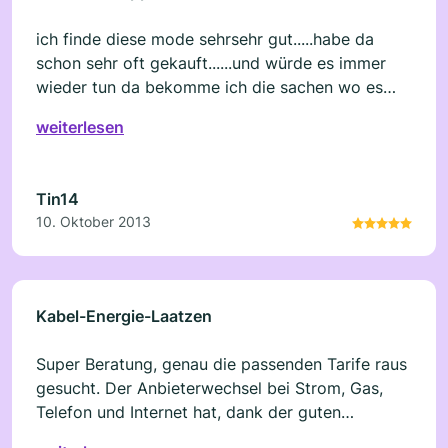
ich finde diese mode sehrsehr gut.....habe da
schon sehr oft gekauft......und würde es immer
wieder tun da bekomme ich die sachen wo es
woanders schwer ist was für mich
weiterlesen
zubekommen....und auch die sexy mode ist super
...ich bin sehr begeistert....
Tin14
10. Oktober 2013
Kabel-Energie-Laatzen
Super Beratung, genau die passenden Tarife raus
gesucht. Der Anbieterwechsel bei Strom, Gas,
Telefon und Internet hat, dank der guten
Vorarbeit des Beraters Herrn Meiling ganz toll