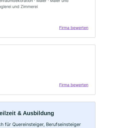
nenraumdekoration · Maler · Maler und
englerei und Zimmerei
Firma bewerten
Firma bewerten
eilzeit & Ausbildung
h für Quereinsteiger, Berufseinsteiger