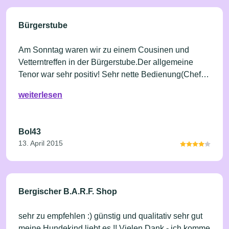
Bürgerstube
Am Sonntag waren wir zu einem Cousinen und
Vetterntreffen in der Bürgerstube.Der allgemeine
Tenor war sehr positiv! Sehr nette Bedienung(Chef
selber) humorvoll und korrekt. Die Speisekarte,sehr
weiterlesen
reichhaltig,auch diverse Seniorenteller wurden
angeboten. Die anschließend gereichten Speisen
waren schmackhaft und das Preis-
Bol43
Leistungsverhältnis absolut in Ordnung. Kleiner
13. April 2015
Wermutstropfen:Kein Wein auf der Getränkekarte.
Kann man sicher ändern. Wir gehen jetzt öfter in
diese gemütliche Gaststätte.
Bergischer B.A.R.F. Shop
sehr zu empfehlen :) günstig und qualitativ sehr gut
meine Hundekind liebt es !! Vielen Dank - ich komme