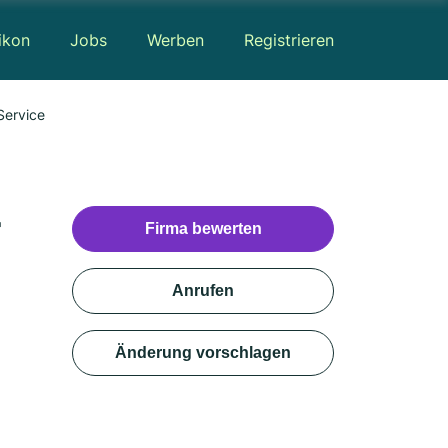
ikon
Jobs
Werben
Registrieren
Service
r
Firma bewerten
Anrufen
Änderung vorschlagen