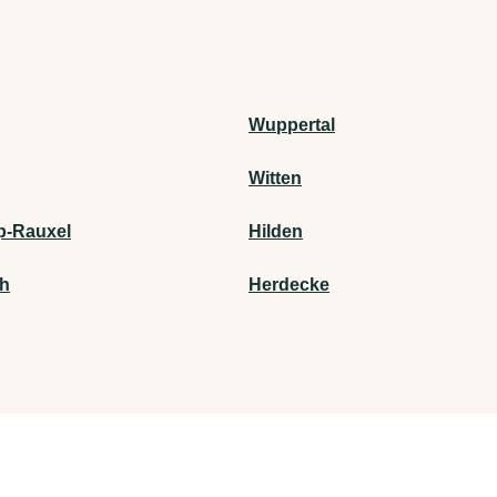
Wuppertal
Witten
p-Rauxel
Hilden
th
Herdecke