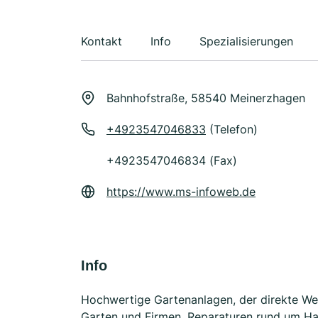
Kontakt
Info
Spezialisierungen
Bahnhofstraße, 58540 Meinerzhagen
+4923547046833
(Telefon)
+4923547046834 (Fax)
https://www.ms-infoweb.de
Info
Hochwertige Gartenanlagen, der direkte Web
Garten und Firmen, Reparaturen rund um H