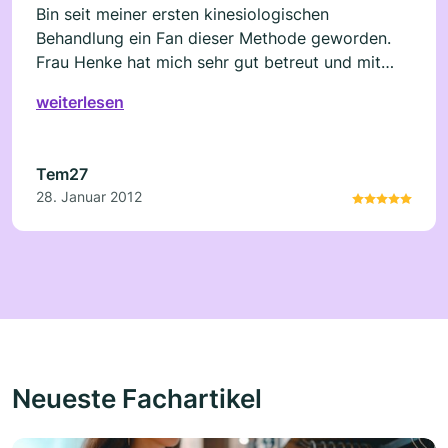
Bin seit meiner ersten kinesiologischen
Behandlung ein Fan dieser Methode geworden.
Frau Henke hat mich sehr gut betreut und mit
den Ergebnissen der Behanldungen meine
weiterlesen
Erwartung mehr als übertroffen. Besonders die
Transformationskinesiologie (Chakra-
Korrekturen) haben mich beeindruckt. Jediglich
Tem27
die Erreichbarkeit war nicht immer gegeben, aber
28. Januar 2012
wer ist schon perfekt.
Neueste Fachartikel