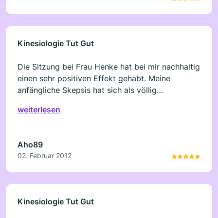
Kinesiologie Tut Gut
Die Sitzung bei Frau Henke hat bei mir nachhaltig
einen sehr positiven Effekt gehabt. Meine
anfängliche Skepsis hat sich als völlig
unberechtigt erwiesen. Ich habe mich bei Frau
weiterlesen
Henke sehr gut aufgehoben gefühlt und konnte
über Gefühle sprechen, die zuvor lange in mir
verborgen waren und nun wieder in Fluss
Aho89
gekommen sind. Ich kann die kinesiologische
02. Februar 2012
Behandlung nur empfehlen und werde auch
selbst wieder eine Behandlung in Anspruch
nehmen.
Kinesiologie Tut Gut