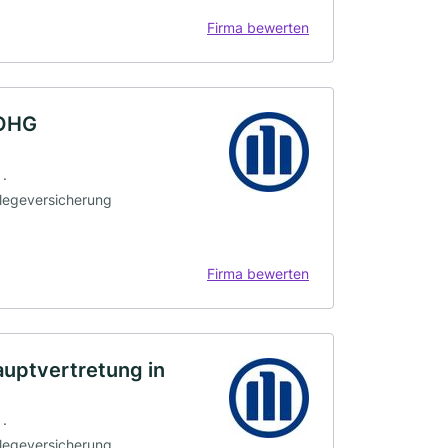
Firma bewerten
 OHG
 ·
flegeversicherung
Firma bewerten
auptvertretung in
 ·
flegeversicherung