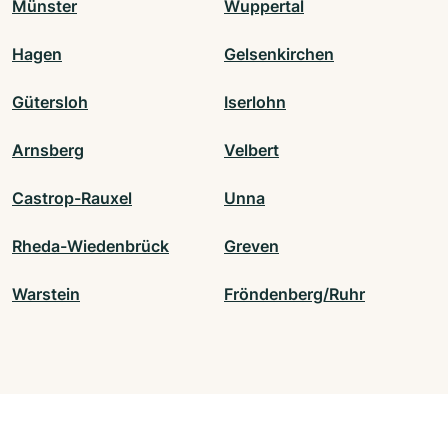
Münster
Wuppertal
Hagen
Gelsenkirchen
Gütersloh
Iserlohn
Arnsberg
Velbert
Castrop-Rauxel
Unna
Rheda-Wiedenbrück
Greven
Warstein
Fröndenberg/Ruhr