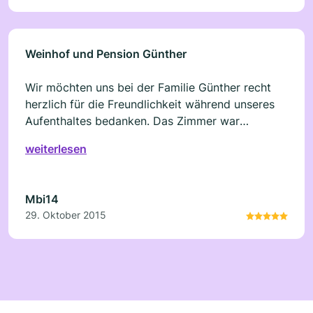
Weinhof und Pension Günther
Wir möchten uns bei der Familie Günther recht
herzlich für die Freundlichkeit während unseres
Aufenthaltes bedanken. Das Zimmer war
gemütlich eingerichtet und sauber (Sanitärzelle
weiterlesen
top in Ordnung). Das Frühstück in ruhiger
Atmoshpäre konnten wir genießen. Vorteilhaft ist
der Parkplatz auf dem eigenen Grundstück.
Mbi14
Natürlich haben wir auch von hausgemachten,
29. Oktober 2015
tollen Wein kosten dürfen. Wir kommen gern
wieder (Preis-Leistung stimmt) und empfehlen
den Weinhof.