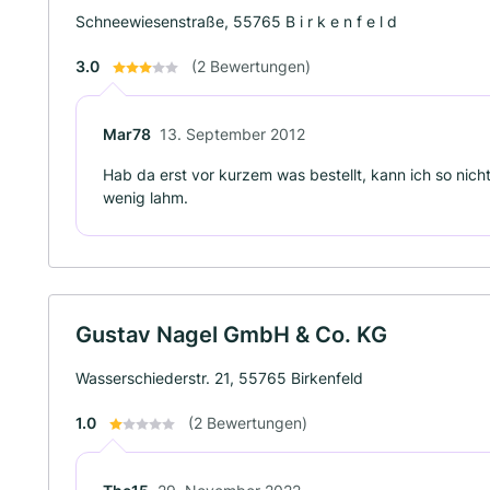
Schneewiesenstraße, 55765 B i r k e n f e l d
3.0
(2 Bewertungen)
Mar78
13. September 2012
Hab da erst vor kurzem was bestellt, kann ich so nicht
wenig lahm.
Gustav Nagel GmbH & Co. KG
Wasserschiederstr. 21, 55765 Birkenfeld
1.0
(2 Bewertungen)