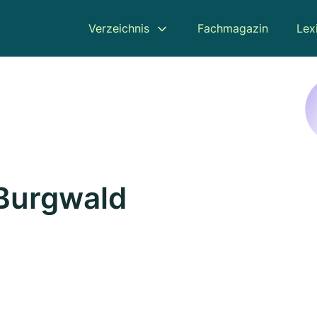
Verzeichnis
Fachmagazin
Lex
 Burgwald