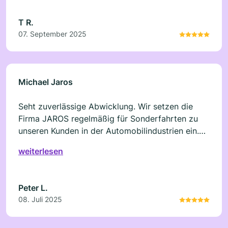
T R.
07. September 2025
Michael Jaros
Seht zuverlässige Abwicklung. Wir setzen die
Firma JAROS regelmäßig für Sonderfahrten zu
unseren Kunden in der Automobilindustrien ein.
Für uns ist eine laufende Information über den
weiterlesen
aktuellen Lieferstatus umd eine zuverlässige
Abwicklung sehr wichtig.
Peter L.
08. Juli 2025