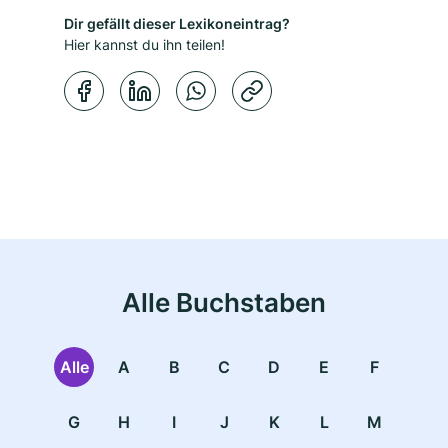
Dir gefällt dieser Lexikoneintrag?
Hier kannst du ihn teilen!
Kopierbestätigung
Alle Buchstaben
Alle
A
B
C
D
E
F
G
H
I
J
K
L
M