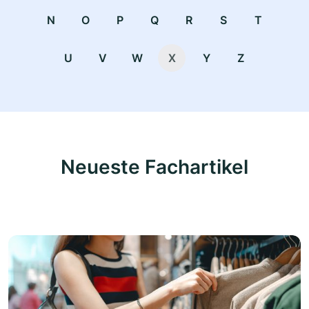
N
O
P
Q
R
S
T
U
V
W
X
Y
Z
Neueste Fachartikel