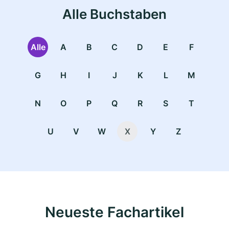
Alle Buchstaben
Alle
A
B
C
D
E
F
G
H
I
J
K
L
M
N
O
P
Q
R
S
T
U
V
W
X
Y
Z
Neueste Fachartikel