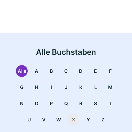
Alle Buchstaben
Alle
A
B
C
D
E
F
G
H
I
J
K
L
M
N
O
P
Q
R
S
T
U
V
W
X
Y
Z