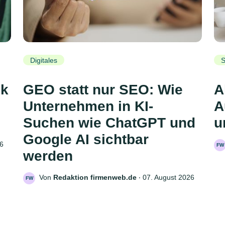
Digitales
S
ck
GEO statt nur SEO: Wie
A
Unternehmen in KI-
A
Suchen wie ChatGPT und
u
Google AI sichtbar
26
FW
werden
Von
Redaktion firmenweb.de
‧
07. August 2026
FW