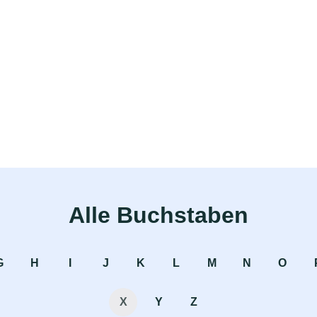
Alle Buchstaben
G
H
I
J
K
L
M
N
O
X
Y
Z