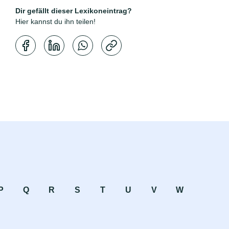
Dir gefällt dieser Lexikoneintrag?
Hier kannst du ihn teilen!
Kopierbestätigung
P
Q
R
S
T
U
V
W