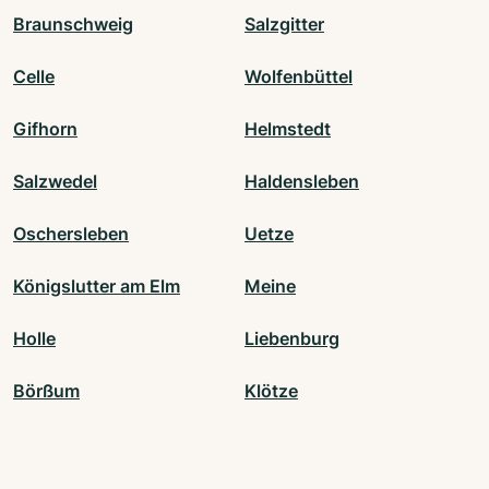
Braunschweig
Salzgitter
Celle
Wolfenbüttel
Gifhorn
Helmstedt
Salzwedel
Haldensleben
Oschersleben
Uetze
Königslutter am Elm
Meine
Holle
Liebenburg
Börßum
Klötze